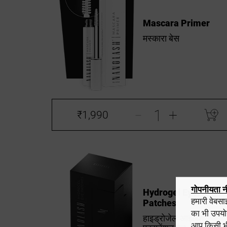
Mascara Primer
मस्कारा बेस
-
+
₹1,990
गोपनीयता न
Hydrogel Eye
हमारी वेबस
Patches
का भी उपयो
हाइड्रोजेल आइलैश
आप किसी भी 