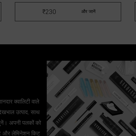
₹230
और जानें
ानदार क्वालिटी वाले
ेखभाल उत्पाद, साथ
नें। अपनी पलकों को
्ट और लेमिनेशन किट