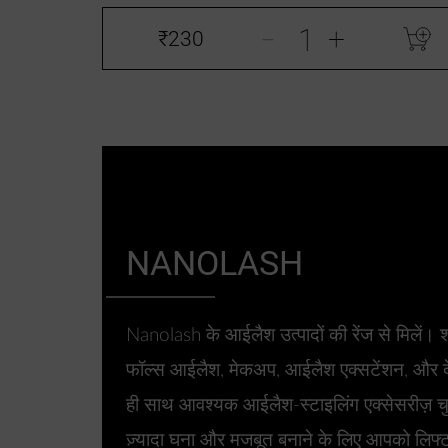
-
+
₹230
NANOLASH
Nanolash के आईलैश उत्पादों की रेंज से मिलें। श
फॉल्स आईलैश, मेकअप, आईलैश एक्सटेंशन, और द
ही साथ आवश्यक आईलैश-स्टाइलिंग एक्सेसरीज़ चु
ज़्यादा घना और मजबूत बनाने के लिए आपको लिफ