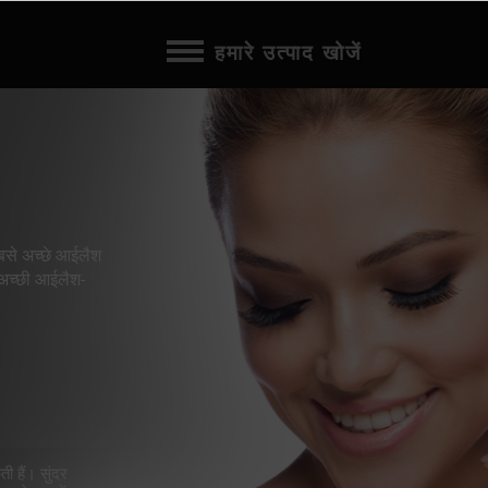
हमारे उत्पाद खोजें
से अच्छे आईलैश
े अच्छी आईलैश-
 हैं। सुंदर