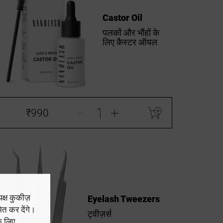
Castor Oil
पलकों और भौंहों के
लिए कैस्टर ऑयल
-
+
₹990
क्ष कुकीज़
Eyelash Tweezers
त कर देंगे।
ट्वीज़र्स
े लिए