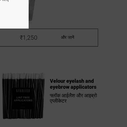
₹1,250
और जानें
Velour eyelash and
eyebrow applicators
फ्लॉक आईलैश और आइब्रो
एप्लीकेटर