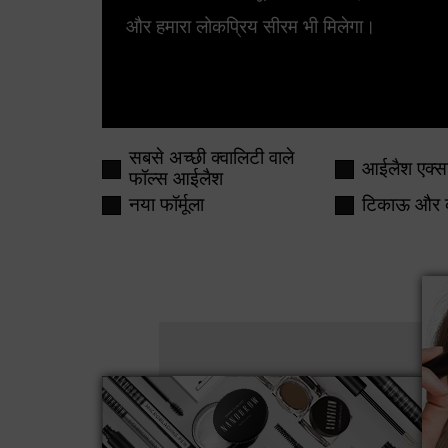
और हमारा लोकप्रिय सीरम भी मिलेगा।
सबसे अच्छी क्वालिटी वाले
आईलैश एक्सट
फॉल्स आईलैश
नया फॉर्मूला
टिकाऊ और 