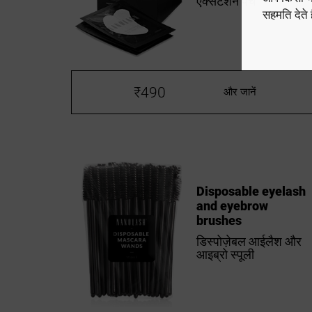
एक्सटेंशन पैच
सहमति देते ह
₹490
और जानें
Disposable eyelash
and eyebrow
brushes
डिस्पोज़ेबल आईलैश और
आइब्रो स्पूली