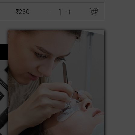
-
+
₹230