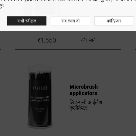
ैं?
सभी स्वीकृत
सब त्याग दो
कॉन्फ़िगर
₹1,550
और जानें
Microbrush
applicators
लिंट-फ्री आईलैश
एप्लीकेटर