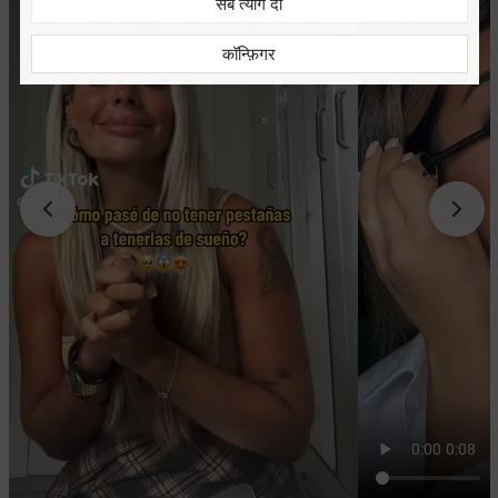
सब त्याग दो
कॉन्फ़िगर