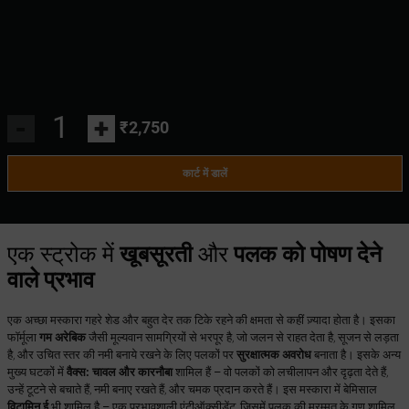
-
+
₹2,750
कार्ट में डालें
एक स्ट्रोक में
खूबसूरती
और
पलक को पोषण देने
वाले प्रभाव
एक अच्छा मस्कारा गहरे शेड और बहुत देर तक टिके रहने की क्षमता से कहीं ज़्यादा होता है। इसका
फॉर्मूला
गम अरेबिक
जैसी मूल्यवान सामग्रियों से भरपूर है, जो जलन से राहत देता है, सूजन से लड़ता
है, और उचित स्तर की नमी बनाये रखने के लिए पलकों पर
सुरक्षात्मक अवरोध
बनाता है। इसके अन्य
मुख्य घटकों में
वैक्स: चावल और कारनौबा
शामिल हैं – वो पलकों को लचीलापन और दृढ़ता देते हैं,
उन्हें टूटने से बचाते हैं, नमी बनाए रखते हैं, और चमक प्रदान करते हैं। इस मस्कारा में बेमिसाल
विटामिन ई
भी शामिल है – एक प्रभावशाली एंटीऑक्सीडेंट, जिसमें पलक की मरम्मत के गुण शामिल