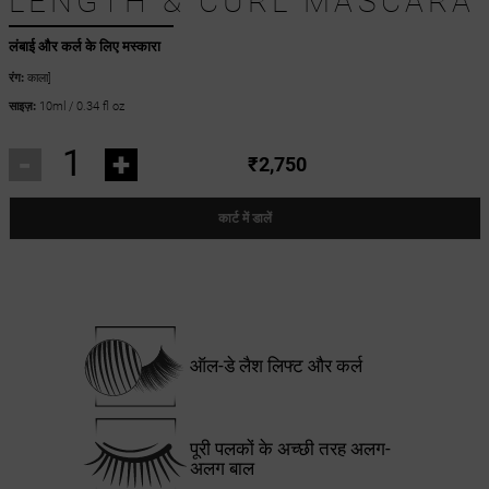
LENGTH & CURL MASCARA
लंबाई और कर्ल के लिए मस्कारा
रंग:
काला]
साइज़:
10ml / 0.34 fl oz
-
+
₹2,750
कार्ट में डालें
ऑल-डे लैश लिफ्ट और कर्ल
पूरी पलकों के अच्छी तरह अलग-
अलग बाल