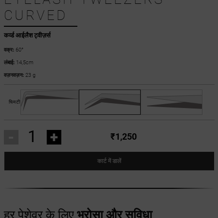
CURVED
कर्व्ड आईलैश ट्वीज़र्स
वक्र:
60°
लंबाई:
14,5cm
वज़नवज़न:
23 g
चिमटी
-
+
₹1,250
कार्ट में डालें
हर पेशेवर के लिए
भरोसा और सुविधा