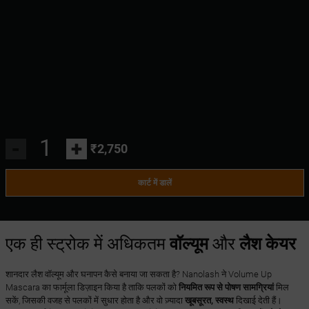
-
+
₹2,750
कार्ट में डालें
एक ही स्ट्रोक में अधिकतम
वॉल्यूम
और
लैश केयर
शानदार लैश वॉल्यूम और घनापन कैसे बनाया जा सकता है? Nanolash ने Volume Up
Mascara का फार्मूला डिज़ाइन किया है ताकि पलकों को
नियमित रूप से पोषण सामग्रियां
मिल
सकें, जिसकी वजह से पलकों में सुधार होता है और वो ज़्यादा
खूबसूरत, स्वस्थ
दिखाई देती हैं।