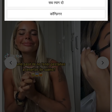
सब त्याग दो
कॉन्फ़िगर